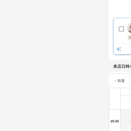
来店日時
< 前週
09:00