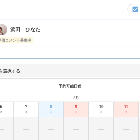
浜田 ひなた
評価コメント募集中
を選択する
予約可能日程
8月
6
7
8
9
10
11
木
金
土
日
月
祝