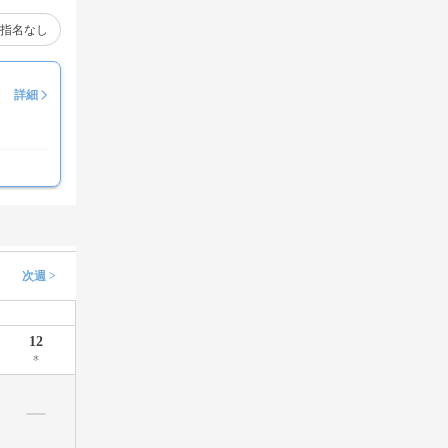
指名なし
詳細
次週 >
12
水