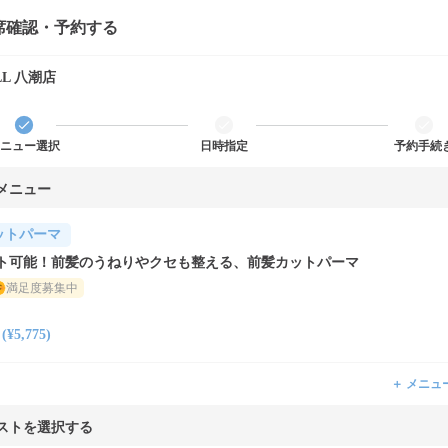
席確認・予約する
JILL 八潮店
ニュー選択
日時指定
予約手続
メニュー
ットパーマ
ト可能！前髪のうねりやクセも整える、前髪カットパーマ
満足度募集中
5,775)
＋ メニュ
ストを選択する