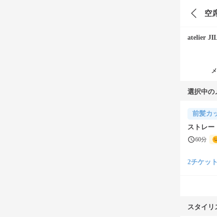
空
atelier 
メ
選択中の
前髪カ
ストレー
60分
2チケット(¥
スタイリ