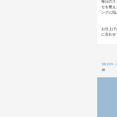
毎日のス
セを整え
ングに悩
お仕上げ
に合わせ
MEZON
細