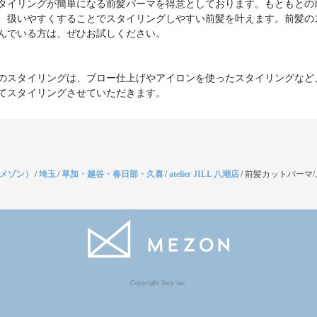
タイリングが簡単になる前髪パーマを得意としております。もともとの
、扱いやすくすることでスタイリングしやすい前髪を叶えます。前髪の
んでいる方は、ぜひお試しください。
のスタイリングは、ブロー仕上げやアイロンを使ったスタイリングなど
てスタイリングさせていただきます。
（メゾン）
/
埼玉
/
草加・越谷・春日部・久喜
/
atelier JILL 八潮店
/
前髪カットパーマ
Copyright Jocy inc.