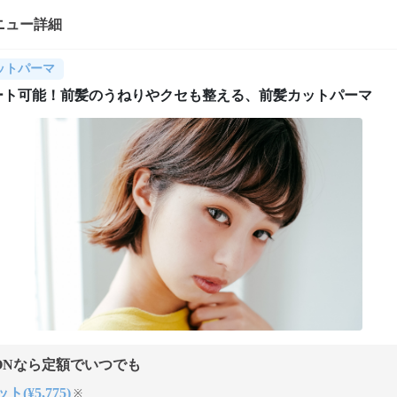
ニュー詳細
ットパーマ
ート可能！前髪のうねりやクセも整える、前髪カットパーマ
ONなら定額でいつでも
ト(¥5,775)
※