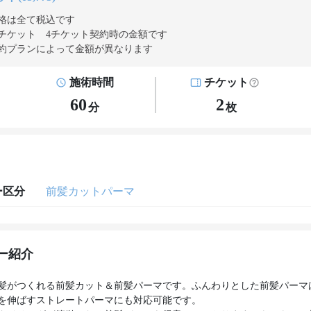
格は全て税込です
チケット 4チケット契約
時の金額です
約プランによって金額が異なります
施術時間
チケット
60
2
分
枚
ー区分
前髪カットパーマ
ー紹介
髪がつくれる前髪カット＆前髪パーマです。ふんわりとした前髪パーマ
を伸ばすストレートパーマにも対応可能です。