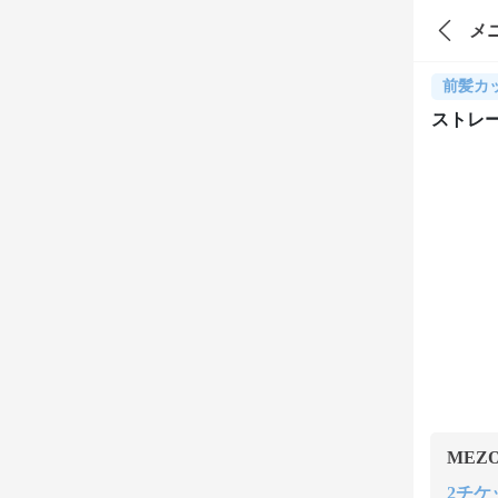
メ
前髪カ
ストレ
MEZ
2チケッ