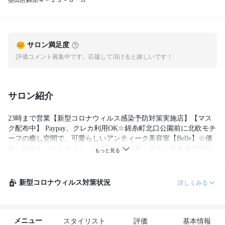
墨田区錦糸４－１３－６ー1F
サロン満足度
評価コメント募集中です。応援して頂けると嬉しいです！
サロン紹介
23時まで営業【新型コロナウィルス感染予防対策実施店】【マス
ク配布中】 Paypay、クレカ利用OK☆錦糸町北口公園前に北欧モチ
ーフの癒し空間で、可愛らしいアンティーク美容室【Belle】☆価
格・技術がハイクオリティなのは勿論の事、青山・表参道で経験
したオーナーが選び抜いた実力派スタイリストを揃えた大人気サ
ロン★
新型コロナウィルス対策状況
詳しくみる
メニュー
スタイリスト
評価
基本情報