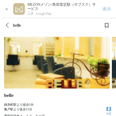
MEZONメゾン/美容室定額（サブスク）サ
×
表示
ービス
入手 -
Google Play
belle
belle
錦糸町駅より徒歩1分
亀戸駅より徒歩11分
地図