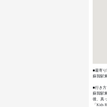
■最寄り
蘇我駅東
■行き方

蘇我駅
後、真
「Kid