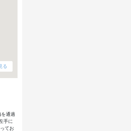
見る
脇を通過
左手に
なってお