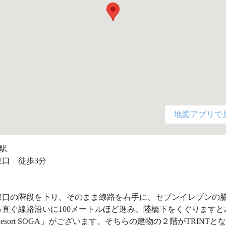
地図アプリで
駅

口　徒歩3分

東口の階段を下り、そのまま線路を右手に、セブンイレブンの
っ直ぐ線路沿いに100メートルほど進み、陸橋下をくぐりますと
s Resort SOGA」がございます。そちらの建物の２階がTRINTと