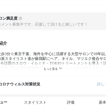
ロン満足度
コメント募集中です。応援して頂けると嬉しいです！
紹介
徒歩3分☆東京千葉、海外を中心に活躍する大型サロンで10年以
力派スタイリスト達が蘇我駅にヘア、ネイル、マツエク複合サ
!!  今話題のスロウ・イルミナ・TOKIOトリートメントも導入！
スアクアなど最先端技術で『トレンド』にしっかり叶えます！ 【
24】
コロナウィルス対策状況
詳し
ュー
スタイリスト
評価
基