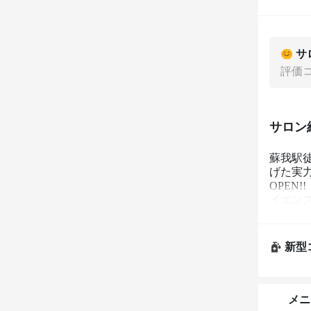
サ
評価
サロン
蘇我駅
げた実
OPEN
イエン
葉/学割U
新型
メニ