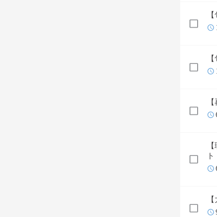
【
【
【
【
ト
【