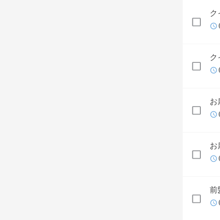
ク
ク
お
お
前