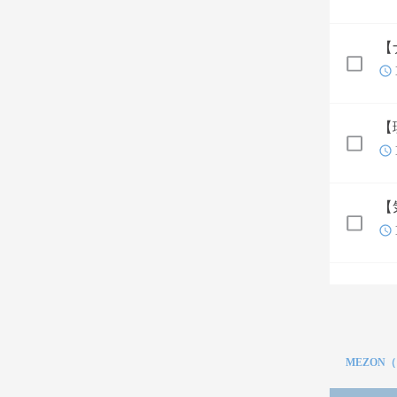
【
【
【
MEZON