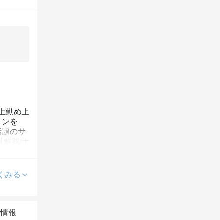
上勤め上
ロンを
話題のサ
蘇我/千
くみる
本情報