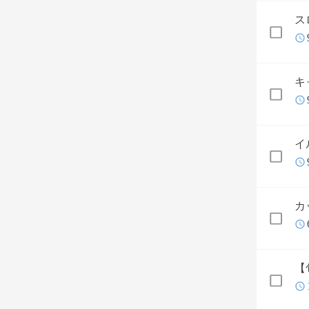
ス
キ
イ
カ
【