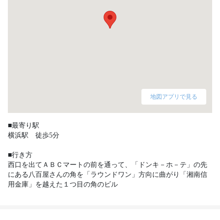
地図アプリで見る
■最寄り駅

横浜駅　徒歩5分

■行き方

西口を出てＡＢＣマートの前を通って、「ドンキ－ホ－テ」の先
にある八百屋さんの角を「ラウンドワン」方向に曲がり「湘南信
用金庫」を越えた１つ目の角のビル 