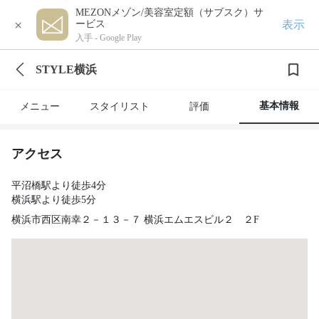
MEZONメゾン/美容室定額（サブスク）サ
×
表示
ービス
入手 -
Google Play
STYLE横浜
基本情報
メニュー
スタイリスト
評価
アクセス
平沼橋駅より徒歩4分
横浜駅より徒歩5分
横浜市西区南幸２－１３－７ 横浜エムエスビル２ ２F