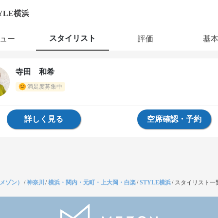
YLE横浜
スタイリスト
ュー
評価
基
寺田 和希
満足度募集中
詳しく見る
空席確認・予約
（メゾン）
/
神奈川
/
横浜・関内・元町・上大岡・白楽
/
STYLE横浜
/
スタイリスト一