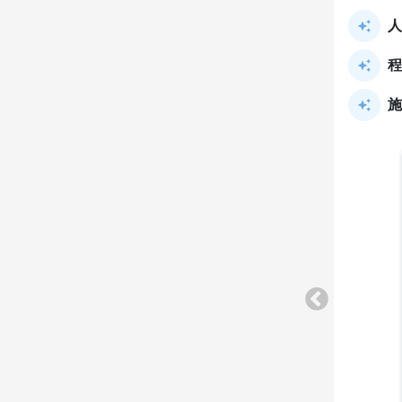
人
程
施