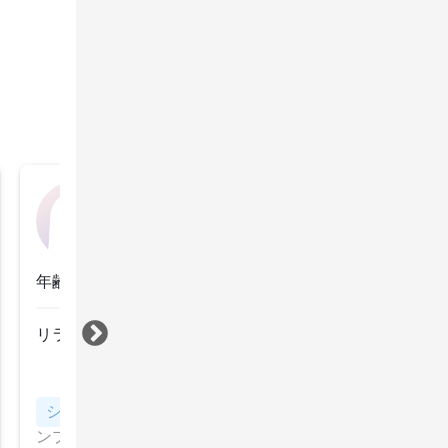
もぐ
2026年4月22日
年齢：50代前半
リラックスできました。いつも有難うございます。
すべて見る
シャンプー・ブロー、アイロンセット
マッサージシャ
ンプーで癒されるシャンプー・スタイリング