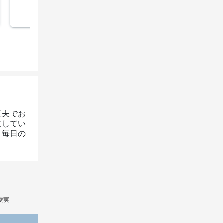
工夫でお
にしてい
、毎日の
愛実