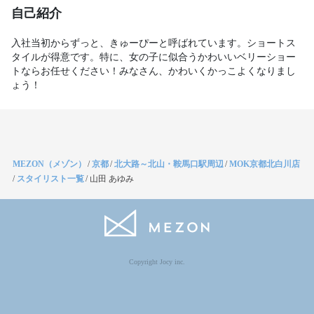
自己紹介
入社当初からずっと、きゅーぴーと呼ばれています。ショートス
タイルが得意です。特に、女の子に似合うかわいいベリーショー
トならお任せください！みなさん、かわいくかっこよくなりまし
ょう！
MEZON（メゾン）
/
京都
/
北大路～北山・鞍馬口駅周辺
/
MOK京都北白川店
/
スタイリスト一覧
/
山田 あゆみ
Copyright Jocy inc.