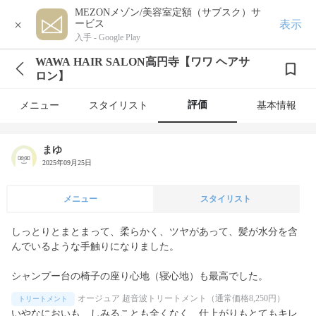
MEZONメゾン/美容室定額（サブスク）サ
×
表示
ービス
入手 -
Google Play
WAWA HAIR SALON高円寺【ワワ ヘアサ
ロン】
評価
メニュー
スタイリスト
基本情報
まゆ
2025年09月25日
メニュー
スタイリスト
しっとりとまとまって、柔らかく、ツヤがあって、髪が水分を含
んでいるような手触りになりました。

シャンプー台の椅子の座り心地（寝心地）も最高でした。
オージュア 超音波トリートメント（通常価格8,250円）
トリートメント
いやなにおいも、しみることも全くなく、仕上がりもとてもキレ