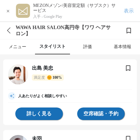
MEZONメゾン/美容室定額（サブスク）サ
×
表示
ービス
入手 -
Google Play
WAWA HAIR SALON高円寺【ワワ ヘアサ
ロン】
スタイリスト
メニュー
評価
基本情報
出島 美忠
満足度
100%
人あたりがよく相談しやすい
詳しく見る
空席確認・予約
未羽