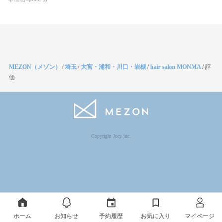
MEZON（メゾン）
/
埼玉
/
大宮・浦和・川口・岩槻
/
hair salon MONMA
/
評
価
Copyright Jocy inc.
ホーム
お知らせ
予約履歴
お気に入り
マイページ