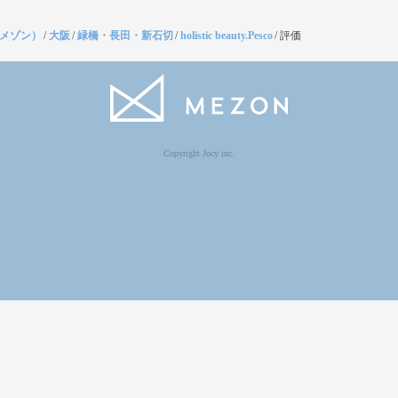
（メゾン）
/
大阪
/
緑橋・長田・新石切
/
holistic beauty.Pesco
/
評価
Copyright Jocy inc.