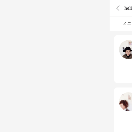
hol
メニ