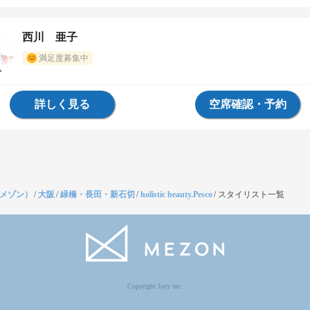
西川 亜子
満足度募集中
詳しく見る
空席確認・予約
（メゾン）
/
大阪
/
緑橋・長田・新石切
/
holistic beauty.Pesco
/
スタイリスト一覧
Copyright Jocy inc.