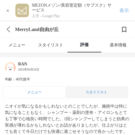
MEZONメゾン/美容室定額（サブスク）サ
×
表示
ービス
入手 -
Google Play
MerryLand自由が丘
評価
メニュー
スタイリスト
基本情報
RAN
2022年05月31日
年齢：40代後半
メニュー
スタイリスト
ニオイが気になるかもしれないとのことでしたが、施術中は特に
気になることもなく、シャンプー・薬剤の塗布・アイロンもとて
も丁寧で心地良い時間でした。1回シャンプーしてしまうと効果の
実感が薄れるかもしれないとお話がありましたが、仕上がりはと
ても良くて今日だけでも快適に過ごせそうなので良かったです。