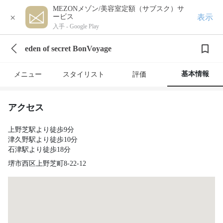
MEZONメゾン/美容室定額（サブスク）サ
×
表示
ービス
入手 -
Google Play
eden of secret BonVoyage
基本情報
メニュー
スタイリスト
評価
アクセス
上野芝駅より徒歩9分
津久野駅より徒歩10分
石津駅より徒歩18分
堺市西区上野芝町8-22-12