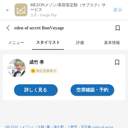
MEZONメゾン/美容室定額（サブスク）サ
×
表示
ービス
入手 -
Google Play
eden of secret BonVoyage
スタイリスト
メニュー
評価
基本情報
成竹 孝
満足度募集中
詳しく見る
空席確認・予約
MEZON（メゾン）
/
大阪
/
鳳・津久野・上野芝・百舌鳥
/
eden of secret