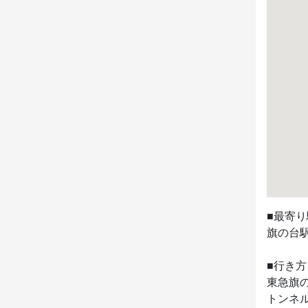
■最寄り
旗の台駅
■行き方

東急旗
トンネ