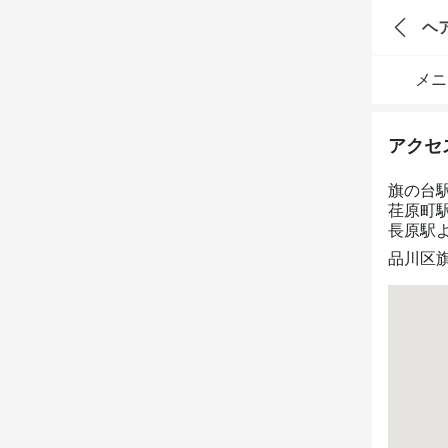
ヘ
メニ
アクセ
旗の台
荏原町
長原駅
品川区旗の