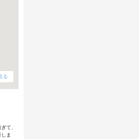
見る
過ぎて、
折しま