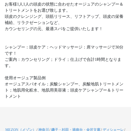
お客様1人1人の頭皮の状態に合わせたオージュアのシャンプー＆
トリートメントをお選び致します。
頭皮のクレンジング、頭筋リリース、リフトアップ、頭皮の栄養
補給、リラクゼーションなど、
カウンセリングの元、最適スパをご提供いたします！
シャンプー：頭皮ケア：ヘッドマッサージ：席マッサージで30分
です！
ご案内：カウンセリング；ドライ；仕上げで合計1時間となりま
す。
使用オージュア製品例
オージュアスパオイル；炭酸シャンプー、炭酸地肌トリートメン
ト；地肌用化粧水、地肌用美容液；頭皮ケアシャンプー＆トリー
MEZON（メゾン）
/
神奈川
/
磯子・杉田・港南台・金沢文庫
/
ディシェーレ
/