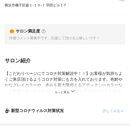
横浜市磯子区森１-１０-７ 羽田ビル１Ｆ
サロン満足度
評価コメント募集中です。応援して頂けると嬉しいです！
サロン紹介
【こだわりページにてコロナ対策解説中！！】お客様が気持ちよ
くご来店頂けるようコロナ対策にも力を入れております。色鮮や
かなグレイカラーや、赤みを最大限抑えるアディクシーカラーな
どお客様に合ったメニューをご提案♪簡単お手入れカットで伸ばし
かけミディアムヘアや思い切ったショートヘアもお任せください
◎
新型コロナウィルス対策状況
詳しくみる