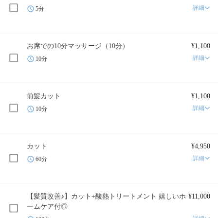
詳細
5分
お席での10分マッサージ（10分）
¥1,100
詳細
10分
前髪カット
¥1,100
詳細
10分
カット
¥4,950
詳細
60分
【髪質改善♪】カット+酸熱トリートメント 嬉しいホ
¥11,000
ームケア付◎