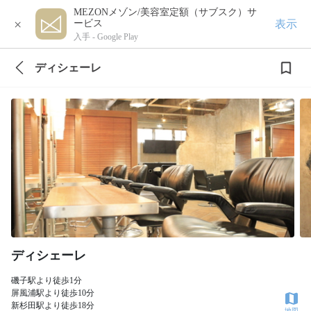
MEZONメゾン/美容室定額（サブスク）サ
×
表示
ービス
入手 -
Google Play
ディシェーレ
ディシェーレ
磯子駅より徒歩1分
屏風浦駅より徒歩10分
新杉田駅より徒歩18分
地図