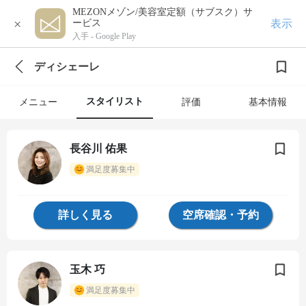
MEZONメゾン/美容室定額（サブスク）サ
×
表示
ービス
入手 -
Google Play
ディシェーレ
スタイリスト
メニュー
評価
基本情報
長谷川 佑果
満足度募集中
詳しく見る
空席確認・予約
玉木 巧
満足度募集中