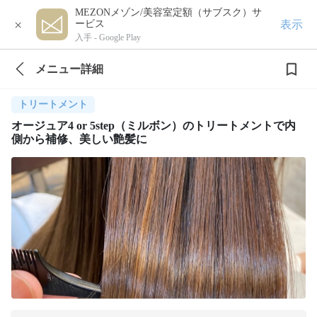
MEZONメゾン/美容室定額（サブスク）サ
×
表示
ービス
入手 -
Google Play
メニュー詳細
トリートメント
オージュア4 or 5step（ミルボン）のトリートメントで内
側から補修、美しい艶髪に