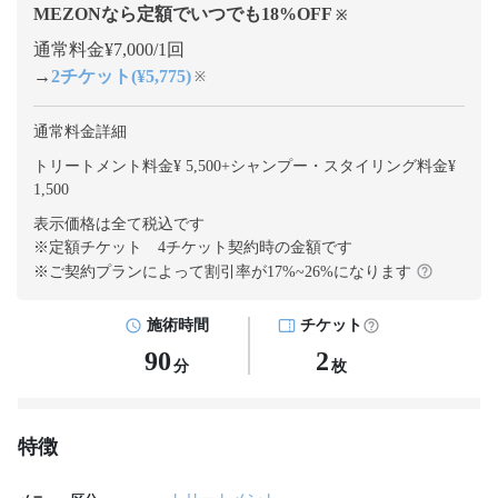
MEZONなら定額でいつでも
18
%OFF
※
通常料金¥7,000/1回
→
2チケット(¥5,775)
※
通常料金詳細
トリートメント料金¥ 5,500
+
シャンプー・スタイリング料金¥
1,500
表示価格は全て税込です
※定額チケット 4チケット契約
時の金額です
※ご契約プランによって割引率が
17
%~
26
%になります
施術時間
チケット
90
2
分
枚
特徴