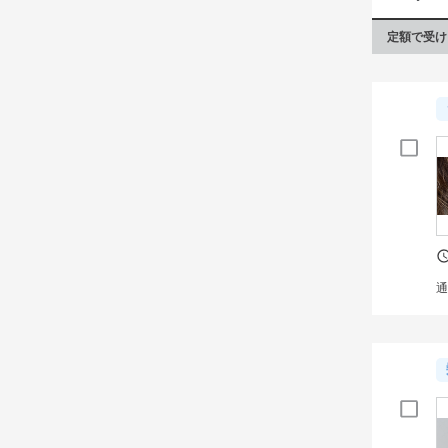
皆様の
定額で受け
通