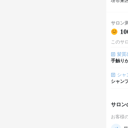
堺市東
サロン
10
このサ
髪質
手触り
シャ
シャン
サロン
お客様