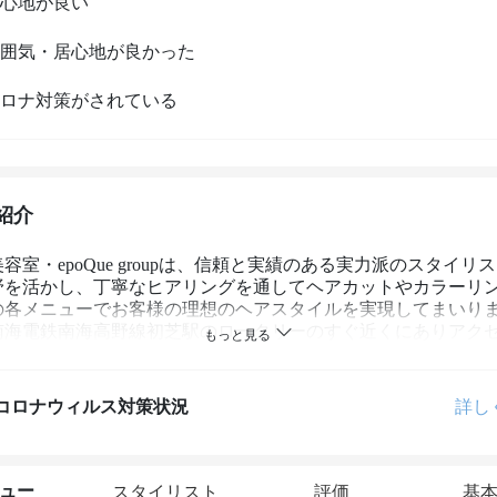
心地が良い
囲気・居心地が良かった
ロナ対策がされている
紹介
容室・epoQue groupは、信頼と実績のある実力派のスタイリ
野を活かし、丁寧なヒアリングを通してヘアカットやカラーリ
の各メニューでお客様の理想のヘアスタイルを実現してまいり
南海電鉄南海高野線初芝駅のロータリーのすぐ近くにありアク
階のhairepoqueでは開放的な空間でのんびりとくつろぎながら
だけ、2階のサロン・epoqueANNEXは落ち着いたプライベー
な雰囲気で、まつエクの施術も行っております。

コロナウィルス対策状況
詳し
やすさと大人女性のための癒やしの両方を兼ね揃えた空間でお
サポートしてまいりますので、高い技術力のヘアサロンをお探
軽にご来店ください。コロナ対策につきましては手指消毒、定
湿器、空気清浄機の設置等を徹底しております。

ュー
スタイリスト
評価
基