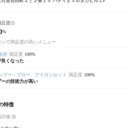
区日置荘西町２丁２番１５ パティオマルタカビル１F
満足度
0
%
ロンで満足度の高いメニュー
改善
満足度
100%
が良くなった
ンプー・ブロー、アイロンセット
満足度
100%
プーの技術力が高い
の特徴
の評価