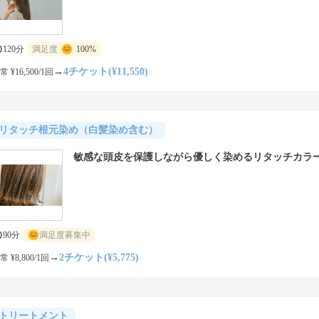
120分
満足度
100%
→
4チケット(¥11,550)
常 ¥16,500/1回
リタッチ根元染め（白髪染め含む）
敏感な頭皮を保護しながら優しく染めるリタッチカラ
90分
満足度募集中
→
2チケット(¥5,775)
常 ¥8,800/1回
トリートメント