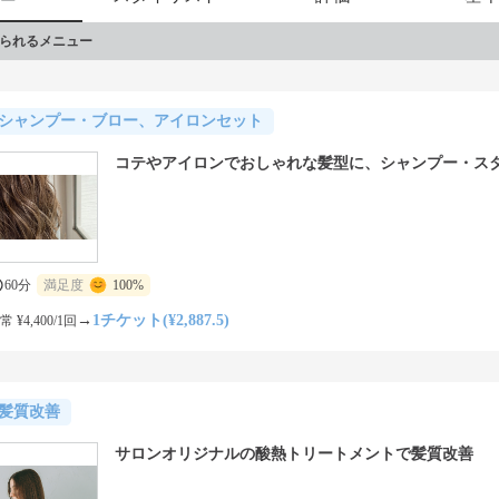
ご来店スタッフ一同　心　よりお待ちしております。
られるメニュー
シャンプー・ブロー、アイロンセット
コテやアイロンでおしゃれな髪型に、シャンプー・ス
60分
満足度
100%
→
1チケット(¥2,887.5)
常 ¥4,400/1回
髪質改善
サロンオリジナルの酸熱トリートメントで髪質改善