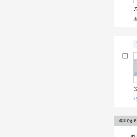
通
2
追加できる
似