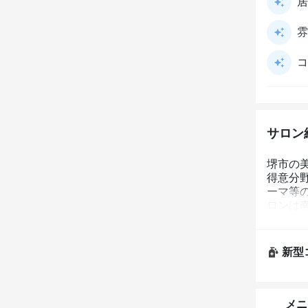
居
雰
コ
サロン
堺市の美
得意分
ーマ等
ロンは
利で、1
けていた
のよう
新型
親しみ
しさを
ぜひ気
気、加
メニ