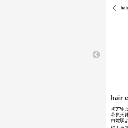
ha
hai
初芝駅
萩原天神
白鷺駅よ