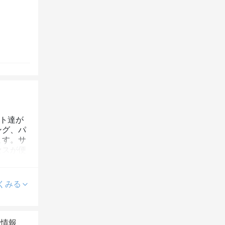
スト達が
ング、パ
ます。サ
セスが便
施術を受
トサロン
くみる
客様の美
しの方は
期的な換
本情報