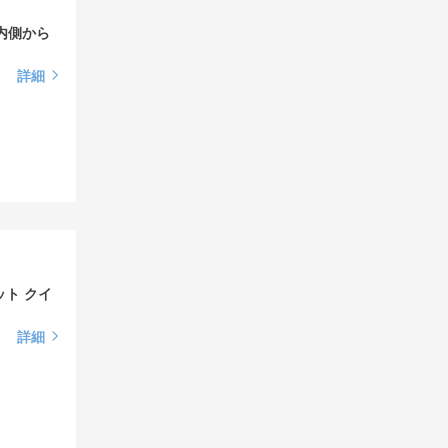
で内側から
詳細
ット クイ
詳細