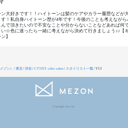
介
ーン大好きです！！ハイトーンは髪のケアやカラー履歴などが
ます！私自身ハイトーン歴が4年です！今後のことも考えながら
しんで頂きたいので不安なことや分からないことなどあれば何
さい☆色に迷ったら一緒に考えながら決めて行きましょう♪♪【
ーン】
（メゾン）
/
東京
/
渋谷
/
CYNDY color salon
/
スタイリスト一覧
/
YUI
Copyright Jocy inc.