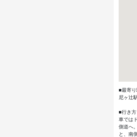
■最寄り
尼ヶ辻駅
■行き方

車では
側道へ
と、南