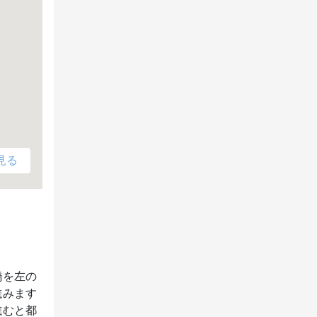
見る
橋を左の
進みます
進むと都