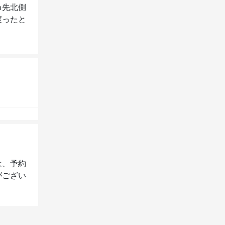
ｍ先北側
渡ったと
は、予約
がござい