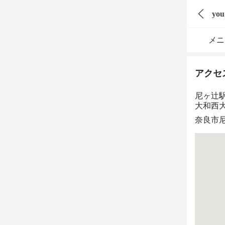
you
メニ
アクセ
尼ヶ辻
大和西大
奈良市尼辻