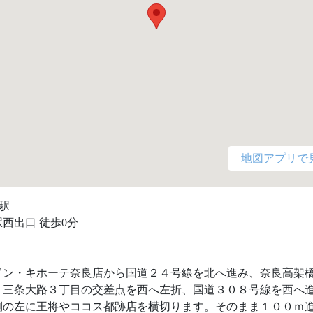
地図アプリで
駅

西出口 徒歩0分

ドン・キホーテ奈良店から国道２４号線を北へ進み、奈良高架
。三条大路３丁目の交差点を西へ左折、国道３０８号線を西へ
側の左に王将やココス都跡店を横切ります。そのまま１００ｍ