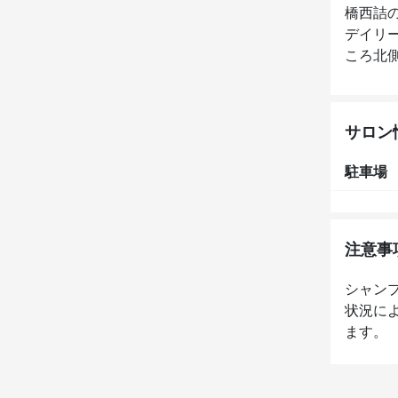
橋西詰
デイリ
ころ北側
サロン
駐車場
注意事
シャン
状況に
ます。