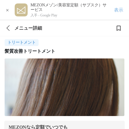
MEZONメゾン/美容室定額（サブスク）サ
×
表示
ービス
入手 -
Google Play
メニュー詳細
トリートメント
髪質改善トリートメント
MEZONなら定額でいつでも