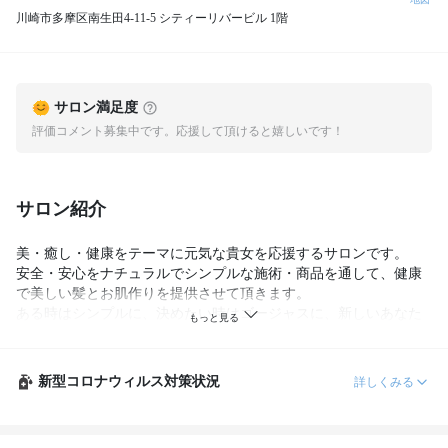
川崎市多摩区南生田4-11-5 シティーリバービル 1階
サロン満足度
評価コメント募集中です。応援して頂けると嬉しいです！
サロン紹介
美・癒し・健康をテーマに元気な貴女を応援するサロンです。

安全・安心をナチュラルでシンプルな施術・商品を通して、健康
で美しい髪とお肌作りを提供させて頂きます。

ある時はシンプルに、決めたい時はゴージャスに、新しいあなた
に大変身。

見違えるほどの美しさです。シーンと予算でご相談承ります。

ヘアーはもちろん、メイク・ネイル・フェイシャル・ボディ・簡
新型コロナウィルス対策状況
詳しくみる
単マッサージまで、トータルで施術を提供いたします。食事・運
動のご提案も致します。