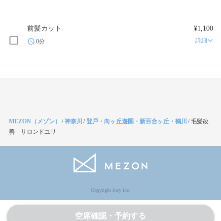
前髪カット
¥1,100
詳細
0分
MEZON（メゾン）
/
神奈川
/
登戸・向ヶ丘遊園・新百合ヶ丘・鶴川
/
毛髪改
善 サロンドユリ
Copyright Jocy inc.
空席確認・予約する