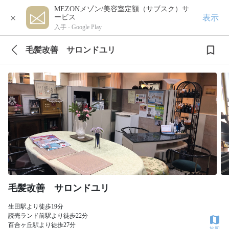
MEZONメゾン/美容室定額（サブスク）サ
×
表示
ービス
入手 -
Google Play
毛髪改善 サロンドユリ
毛髪改善 サロンドユリ
生田駅より徒歩19分
読売ランド前駅より徒歩22分
百合ヶ丘駅より徒歩27分
地図