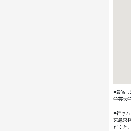
■最寄り
学芸大学
■行き方

東急東
だくと、