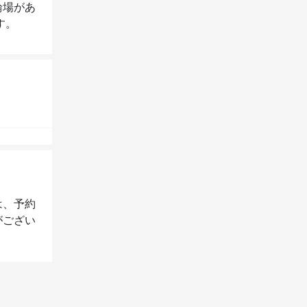
輪場があ
す。 
は、予約
がござい