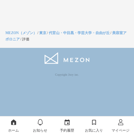
MEZON（メゾン）
/
東京
/
代官山・中目黒・学芸大学・自由が丘
/
美容室ア
ポロニア
/
評価
Copyright Jocy inc.
ホーム
お知らせ
予約履歴
お気に入り
マイページ