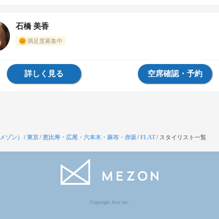
石橋 美香
満足度募集中
詳しく見る
空席確認・予約
（メゾン）
/
東京
/
恵比寿・広尾・六本木・麻布・赤坂
/
FLAT
/
スタイリスト一覧
Copyright Jocy inc.