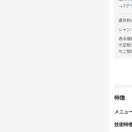
→
1チケ
通常料
シャンプ
表示価
※定額
※ご契
特徴
メニュ
技術特