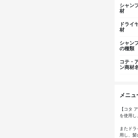
シャン
材
ドライ
材
シャン
の種類
コテ・
ン商材
メニュ
【コタ 
を使用し
またドラ
用し、髪