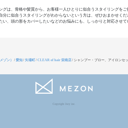
ングは、骨格や髪質から、お客様一人ひとりに似合うスタイリングをご
自分に似合うスタイリングがわからないという方は、ぜひおまかせくだ
たい、頭の形をカバーしたいなどのお悩みにも、しっかりと対応させて
（メゾン）
/
愛知
/
矢場町
/
CLEAR of hair 栄南店
/
シャンプー・ブロー、アイロンセッ
Copyright Jocy inc.