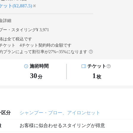
ット(¥2,887.5)
※
金詳細
ー・スタイリング¥ 3,971
格は全て税込です
チケット 4チケット契約
時の金額です
約プランによって割引率が
27
%~
35
%になります
施術時間
チケット
30
1
分
枚
ー区分
シャンプー・ブロー、アイロンセット
徴
お客様に似合わせるスタイリングが得意