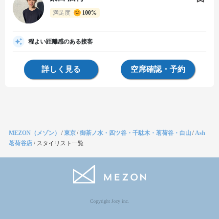
満足度
100%
程よい距離感のある接客
詳しく見る
空席確認・予約
MEZON（メゾン）
/
東京
/
御茶ノ水・四ツ谷・千駄木・茗荷谷・白山
/
Ash
茗荷谷店
/
スタイリスト一覧
Copyright Jocy inc.