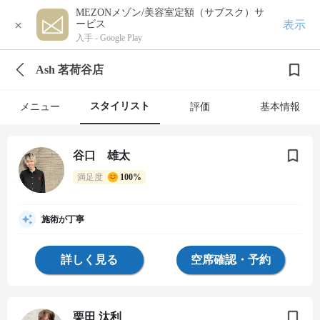
MEZONメゾン/美容室定額（サブスク）サ
×
表示
ービス
入手 -
Google Play
Ash 茗荷谷店
スタイリスト
メニュー
評価
基本情報
谷口 雄太
満足度
100%
施術が丁寧
詳しく見る
空席確認・予約
栗田 汰利