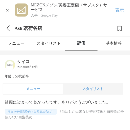
MEZONメゾン/美容室定額（サブスク）サ
×
表示
ービス
入手 -
Google Play
Ash 茗荷谷店
評価
メニュー
スタイリスト
基本情報
ケイコ
2025年03月12日
年齢：50代前半
メニュー
スタイリスト
綺麗に染まって良かったです。ありがとうございました。
《当店しか出来ない特化技術》白髪染めを
リタッチ根元染め（白髪染め含む）
使わない白髪染め