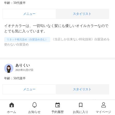
年齢：50代後半
メニュー
スタイリスト
イオナカラーは、一切匂いなく髪にも優しいオイルカラーなので
《当店しか出来ない特化技術》白髪染めを
リタッチ根元染め（白髪染め含む）
使わない白髪染め
ありくい
2021年11月17日
年齢：50代後半
メニュー
スタイリスト
トリートメントとスパ、ホームケアもついてのこのお値段はかな
りお安く感じます。

ホーム
お知らせ
予約履歴
お気に入り
マイページ
また来月もこのプランを予約するつもりです。