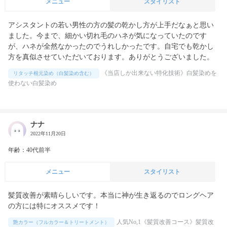
メニュー
スタイリスト
アシスタントの若い男性の方の髪の乾かし方が上手だなぁと思い
ました。今まで、細かい切れ毛のハネが気になっていたのです
が、ハネが全然なかったのでうれしかったです。自宅でも乾かし
方を真似させていただいております。ありがとうございました。
《当店しか出来ない特化技術》白髪染めを
リタッチ根元染め（白髪染め含む）
使わない白髪染め
ナナ
2022年11月20日
年齢：40代前半
メニュー
スタイリスト
髪質改善が素晴らしいです。本当に神が生き返るのでロングヘア
の方には特にオススメです！
人気No,1《髪質改善コース》髪質改
艶カラー（フルカラー＆トリートメント）