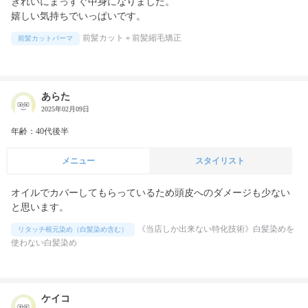
きれいにまっすぐ中身になりました。

嬉しい気持ちでいっぱいです。
前髪カット＋前髪縮毛矯正
前髪カットパーマ
あらた
2025年02月09日
年齢：40代後半
メニュー
スタイリスト
オイルでカバーしてもらっているため頭皮へのダメージも少ない
と思います。
《当店しか出来ない特化技術》白髪染めを
リタッチ根元染め（白髪染め含む）
使わない白髪染め
ケイコ