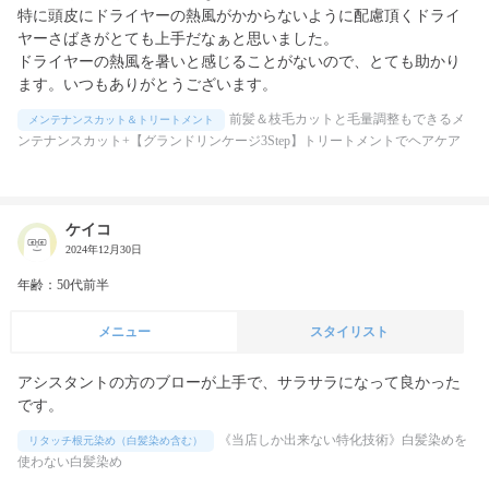
特に頭皮にドライヤーの熱風がかからないように配慮頂くドライ
ヤーさばきがとても上手だなぁと思いました。

ドライヤーの熱風を暑いと感じることがないので、とても助かり
ます。いつもありがとうございます。
前髪＆枝毛カットと毛量調整もできるメ
メンテナンスカット＆トリートメント
ンテナンスカット+【グランドリンケージ3Step】トリートメントでヘアケア
ケイコ
2024年12月30日
年齢：50代前半
メニュー
スタイリスト
アシスタントの方のブローが上手で、サラサラになって良かった
です。
《当店しか出来ない特化技術》白髪染めを
リタッチ根元染め（白髪染め含む）
使わない白髪染め