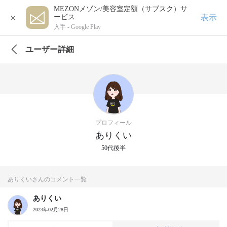
MEZONメゾン/美容室定額（サブスク）サ
×
表示
ービス
入手 -
Google Play
ユーザー詳細
プロフィール
ありくい
50代後半
ありくいさんのコメント一覧
ありくい
2023年02月28日