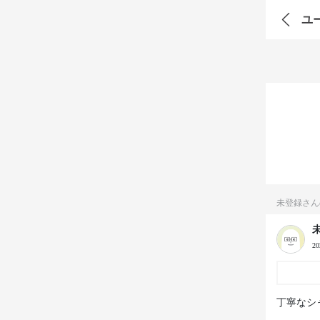
ユ
未登録さん
2
丁寧なシ