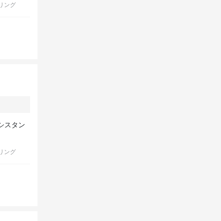
リング
シスタン
リング