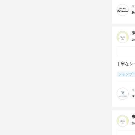
来
Ke
2
丁寧なシ
シャンプ
来
A
2