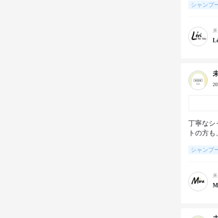
シャンプ
来
Lé
2
丁寧なシ
トの方も
シャンプ
来
M