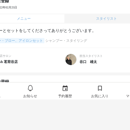
未登録
022年02月25日
メニュー
スタイリスト
ーとセットをしてくださってありがとうございます。
ー・ブロー、アイロンセット
シャンプー・スタイリング
店サロン
担当スタイリスト
sh 茗荷谷店
谷口 雄太
未登録
022年02月24日
ム
お知らせ
予約履歴
お気に入り
マ
メニュー
スタイリスト
ー気持ちよかったです！スタイリングも夫に「素敵だね」と褒めていた
ー・ブロー、アイロンセット
シャンプー・ブロー、アイロンセット