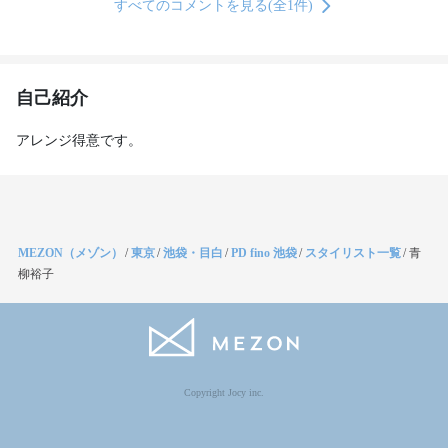
すべてのコメントを見る(全1件)
自己紹介
アレンジ得意です。
MEZON（メゾン）
/
東京
/
池袋・目白
/
PD fino 池袋
/
スタイリスト一覧
/
青
柳裕子
Copyright Jocy inc.