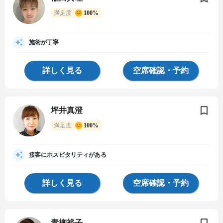
満足度
100%
施術が丁寧
詳しく見る
空席確認・予約
坪井真澄
満足度
100%
接客にホスピタリティがある
詳しく見る
空席確認・予約
青柳裕子