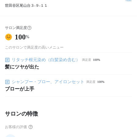
世田谷区尾山台３-９-１１
サロン満足度
100
%
このサロンで満足度の高いメニュー
リタッチ根元染め（白髪染め含む）
満足度
100%
髪にツヤが出た
シャンプー・ブロー、アイロンセット
満足度
100%
ブローが上手
サロンの特徴
お客様の評価