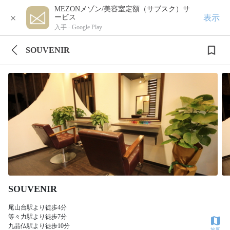
MEZONメゾン/美容室定額（サブスク）サ
×
表示
ービス
入手 -
Google Play
SOUVENIR
SOUVENIR
尾山台駅より徒歩4分
等々力駅より徒歩7分
九品仏駅より徒歩10分
地図