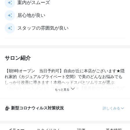
案内がスムーズ
居心地が良い
スタッフの雰囲気が良い
サロン紹介
【朝9時オープン　当日予約可】自由が丘に本店がございます★隠
れ家的《カジュアルプライベート空間》で美のどんなお悩みでも
しっかり改善に導きます！本格ヘッドスパとソムリエが選ぶ
《Aujuaトリートメント》で美しい髪に★【業界初のカラーセラピ
ーカウンセリングでご自身でも気づいていないインナービューテ
ィーを、、、
新型コロナウィルス対策状況
詳しくみる