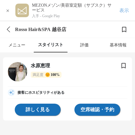
MEZONメゾン/美容室定額（サブスク）サ
×
表示
ービス
入手 -
Google Play
Rosso Hair&SPA 越谷店
スタイリスト
メニュー
評価
基本情報
水原恵理
満足度
100%
接客にホスピタリティがある
詳しく見る
空席確認・予約