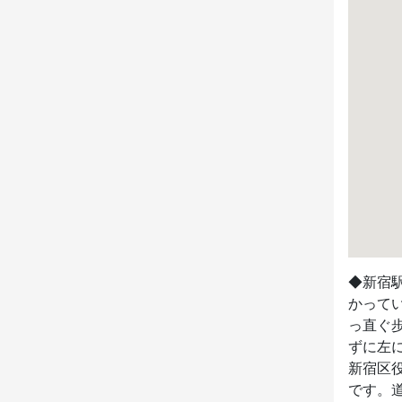
◆新宿
かって
っ直ぐ
ずに左
新宿区
です。