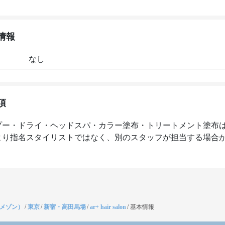
情報
なし
項
プー・ドライ・ヘッドスパ・カラー塗布・トリートメント塗布
より指名スタイリストではなく、別のスタッフが担当する場合
（メゾン）
/
東京
/
新宿・高田馬場
/
ar+ hair salon
/
基本情報