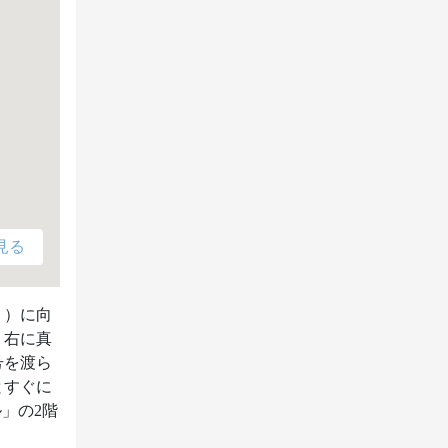
見る
り）に向
、右に真
号を渡ら
とすぐに
」の2階