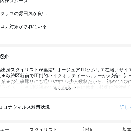
内がスムーズ
タッフの雰囲気が良い
ロナ対策がされている
紹介
出身スタイリストが集結!! オージュアTRソムリエ在籍／サイ
★激戦区新宿で圧倒的ハイクオリティー×カラーが大好評【ar+
営業★お仕事帰りにも通いやすい♪少人数制だから、初めての方
プライベート空間◎初めてでも心身ともに休まり技術に絶対的自
ン”！
コロナウィルス対策状況
詳し
ュー
スタイリスト
評価
基