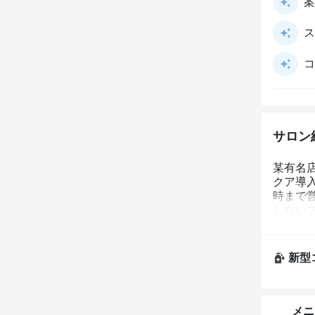
案
ス
コ
サロン
某有名店
クア導入
時まで
しない
れるサロ
新型
メニ