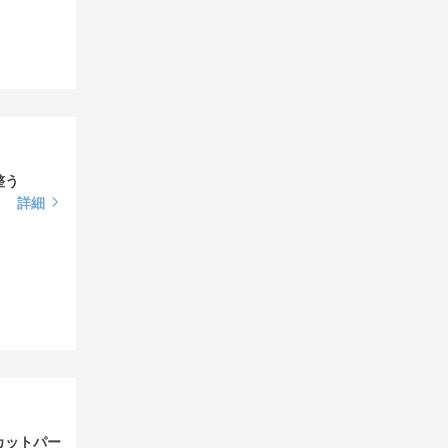
整う
詳細
カットパー