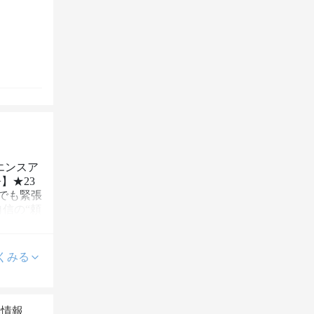
エンスア
】★23
でも緊張
信の“頼
くみる
本情報