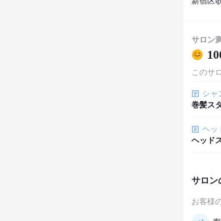
新宿区歌
サロン
10
このサ
シャ
巻髪ス
ヘッ
ヘッド
サロン
お客様