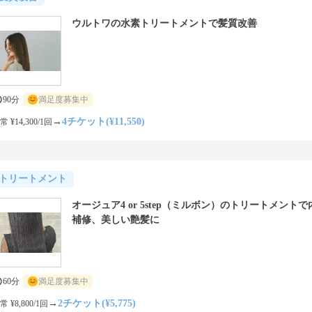
ウルトワの水素トリートメントで髪質改善
90分
満足度募集中
→
4チケット(¥11,550)
常 ¥14,300/1回
トリートメント
オージュア4 or 5step（ミルボン）のトリートメント
補修、美しい艶髪に
60分
満足度募集中
→
2チケット(¥5,775)
常 ¥8,800/1回