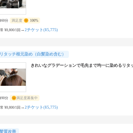
60分
満足度
100%
→
2チケット(¥5,775)
常 ¥8,800/1回
リタッチ根元染め（白髪染め含む）
きれいなグラデーションで毛先まで均一に染めるリタ
90分
満足度募集中
→
2チケット(¥5,775)
常 ¥8,800/1回
髪質改善