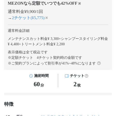
MEZONなら定額でいつでも
42
%OFF
※
通常料金¥9,900/1回
→
2チケット(¥5,775)
※
通常料金詳細
メンテナンスカット料金¥ 3,300
+
シャンプースタイリング料金
¥ 4,400
+
トリートメント料金¥ 2,200
表示価格は全て税込です
※定額チケット 4チケット契約
時の金額です
※ご契約プランによって割引率が
41
%~
48
%になります
施術時間
チケット
60
2
分
枚
特徴