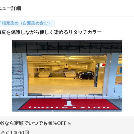
ニュー詳細
チ根元染め（白髪染め含む）
頭皮を保護しながら優しく染めるリタッチカラー
ONなら定額でいつでも
48
%OFF
※
¥11,000/1回