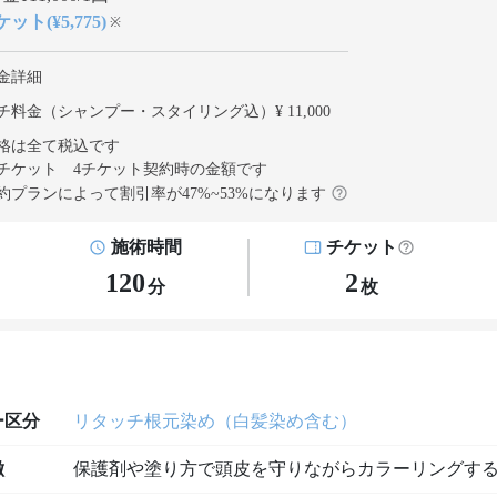
ット(¥5,775)
※
金詳細
チ料金（シャンプー・スタイリング込）¥ 11,000
格は全て税込です
チケット 4チケット契約
時の金額です
約プランによって割引率が
47
%~
53
%になります
施術時間
チケット
120
2
分
枚
ー区分
リタッチ根元染め（白髪染め含む）
徴
保護剤や塗り方で頭皮を守りながらカラーリングす