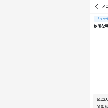
メ
リタッ
敏感な
MEZ
通常料金