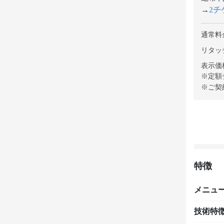
→
2チケ
通常料
リタッ
表示価
※定額
※ご契
特徴
メニュ
技術特