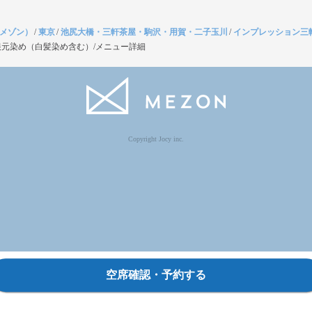
（メゾン）
/
東京
/
池尻大橋・三軒茶屋・駒沢・用賀・二子玉川
/
インプレッション三
根元染め（白髪染め含む）/メニュー詳細
Copyright Jocy inc.
空席確認・予約する