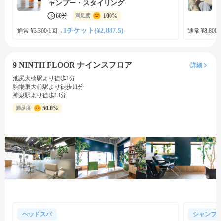
ャンプー・スタイリング
60分
100%
満足度
1チケット(¥2,887.5)
通常 ¥3,300/1回
→
通常 ¥8,800
9 NINTH FLOOR ナインスフロア
詳細
池尻大橋駅より徒歩1分
駒場東大前駅より徒歩11分
神泉駅より徒歩13分
50.0%
満足度
ヘッドスパ
シャンプ