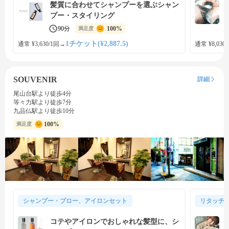
髪質に合わせてシャンプーを選ぶシャン
プー・スタイリング
90分
100%
満足度
1チケット(¥2,887.5)
通常 ¥3,630/1回
→
通常 ¥8,030
SOUVENIR
詳細
尾山台駅より徒歩4分
等々力駅より徒歩7分
九品仏駅より徒歩10分
100%
満足度
シャンプー・ブロー、アイロンセット
リタッチ
コテやアイロンでおしゃれな髪型に、シ