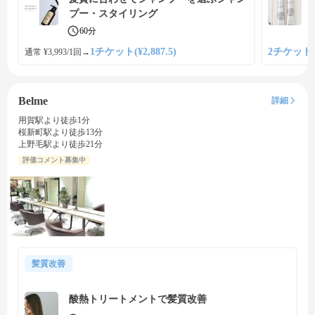
プー・スタイリング
60分
1チケット(¥2,887.5)
2チケット(¥
通常 ¥3,993/1回
→
Belme
詳細
用賀駅より徒歩1分
桜新町駅より徒歩13分
上野毛駅より徒歩21分
評価コメント募集中
髪質改善
酸熱トリートメントで髪質改善