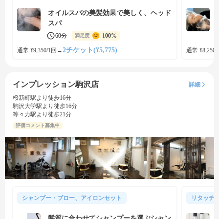
オイルスパの美髪効果で美しく、ヘッド
スパ
60分
100%
満足度
2チケット(¥5,775)
通常 ¥9,350/1回
→
通常 ¥8,250
インプレッション駒沢店
詳細
桜新町駅より徒歩16分
駒沢大学駅より徒歩16分
等々力駅より徒歩21分
評価コメント募集中
シャンプー・ブロー、アイロンセット
リタッチ
髪質に合わせてシャンプーを選ぶシャン