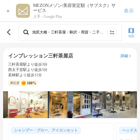
MEZONメゾン/美容室定額（サブスク）サ
×
表示
ービス
入手 -
Google Play
池尻大橋・三軒茶屋・駒沢・用賀・二子玉川
地図
インプレッション三軒茶屋店
詳細
三軒茶屋駅より徒歩3分
西太子堂駅より徒歩5分
若林駅より徒歩11分
100%
満足度
シャンプー・ブロー、アイロンセット
ヘッドス