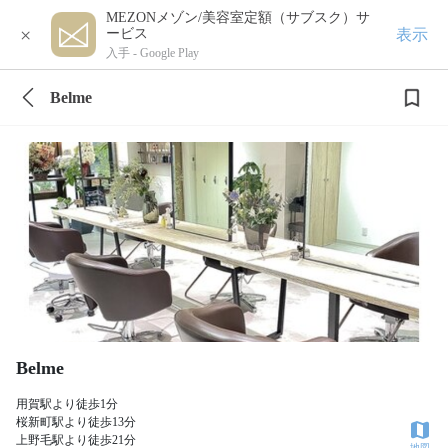
MEZONメゾン/美容室定額（サブスク）サ
×
表示
ービス
入手 -
Google Play
Belme
Belme
用賀駅より徒歩1分
桜新町駅より徒歩13分
上野毛駅より徒歩21分
地図