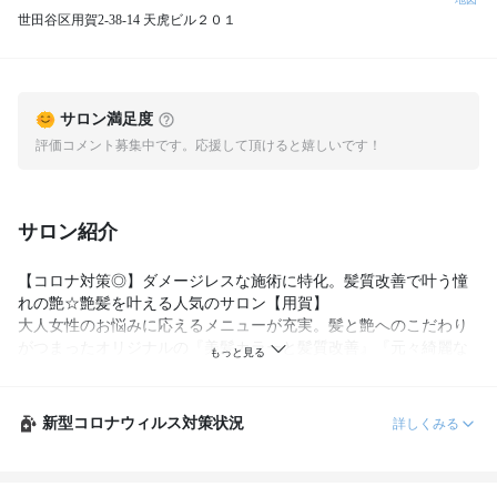
世田谷区用賀2-38-14 天虎ビル２０１
サロン満足度
評価コメント募集中です。応援して頂けると嬉しいです！
サロン紹介
【コロナ対策◎】ダメージレスな施術に特化。髪質改善で叶う憧
れの艶☆艶髪を叶える人気のサロン【用賀】

大人女性のお悩みに応えるメニューが充実。髪と艶へのこだわり
がつまったオリジナルの『美髪カラーと髪質改善』『元々綺麗な
髪だったかのような地毛風弱酸性ストレート』白髪染めを使わな
いBelme独自の"白髪ぼかしハイライト"も大好評☆悩みにとことん
向き合う【Belme】で新しいあなたの魅力を引き出します 。

新型コロナウィルス対策状況
詳しくみる
Belmeの髪質改善はダメージによるお悩み、加齢による髪質の変
化、クセの歪みによる広がりなどお悩みや髪質に合わせてこだわ
り抜いたオリジナルの栄養剤を調合して理想の髪質、艶を実現し