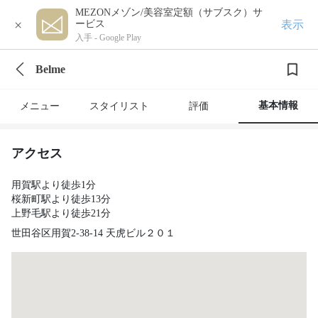
MEZONメゾン/美容室定額（サブスク）サ
×
表示
ービス
入手 -
Google Play
Belme
基本情報
メニュー
スタイリスト
評価
アクセス
用賀駅より徒歩1分
桜新町駅より徒歩13分
上野毛駅より徒歩21分
世田谷区用賀2-38-14 天虎ビル２０１