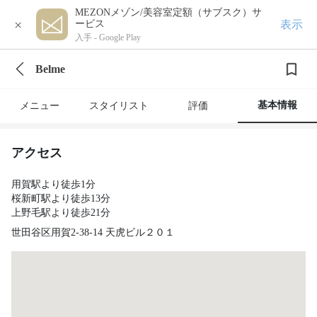
MEZONメゾン/美容室定額（サブスク）サ
×
表示
ービス
入手 -
Google Play
Belme
基本情報
メニュー
スタイリスト
評価
アクセス
用賀駅より徒歩1分
桜新町駅より徒歩13分
上野毛駅より徒歩21分
世田谷区用賀2-38-14 天虎ビル２０１