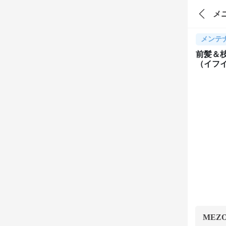
メ
メンテ
前髪＆枝
（イフ
MEZ