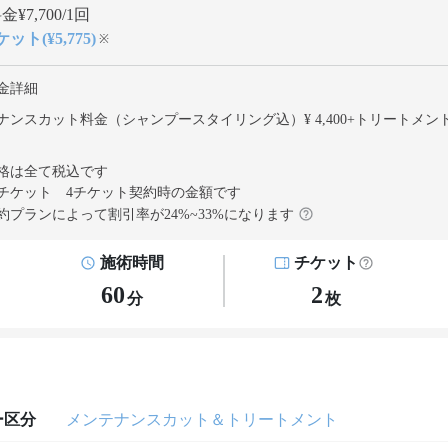
¥7,700/1回
ット(¥5,775)
※
金詳細
ナンスカット料金（シャンプースタイリング込）¥ 4,400
+
トリートメン
格は全て税込です
チケット 4チケット契約
時の金額です
約プランによって割引率が
24
%~
33
%になります
施術時間
チケット
60
2
分
枚
ー区分
メンテナンスカット＆トリートメント