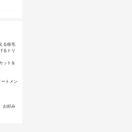
える枝毛
げるトリ
カットを
リートメン
、お好み