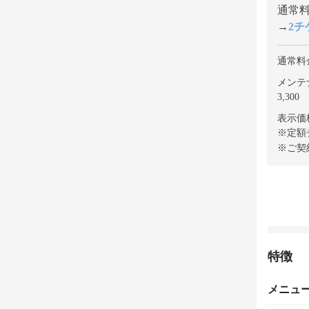
通常料金
→
2チケ
通常料
メンテ
3,300
表示価
※定額
※ご契
特徴
メニュ