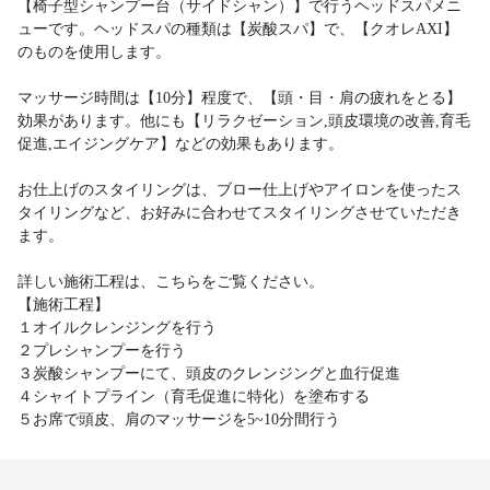
【椅子型シャンプー台（サイドシャン）】で行うヘッドスパメニ
ューです。ヘッドスパの種類は【炭酸スパ】で、【クオレAXI】
のものを使用します。
マッサージ時間は【10分】程度で、【頭・目・肩の疲れをとる】
効果があります。他にも【リラクゼーション,頭皮環境の改善,育毛
促進,エイジングケア】などの効果もあります。
お仕上げのスタイリングは、ブロー仕上げやアイロンを使ったス
タイリングなど、お好みに合わせてスタイリングさせていただき
ます。
詳しい施術工程は、こちらをご覧ください。
【施術工程】
１オイルクレンジングを行う
２プレシャンプーを行う
３炭酸シャンプーにて、頭皮のクレンジングと血行促進
４シャイトプライン（育毛促進に特化）を塗布する
５お席で頭皮、肩のマッサージを5~10分間行う