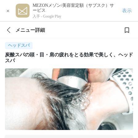
MEZONメゾン/美容室定額（サブスク）サ
×
表示
ービス
入手 -
Google Play
メニュー詳細
ヘッドスパ
炭酸スパの頭・目・肩の疲れをとる効果で美しく、ヘッド
スパ