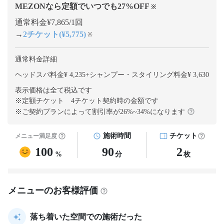
MEZONなら定額でいつでも
27
%OFF
※
通常料金¥7,865/1回
→
2チケット(¥5,775)
※
通常料金詳細
ヘッドスパ料金¥ 4,235
+
シャンプー・スタイリング料金¥ 3,630
表示価格は全て税込です
※定額チケット 4チケット契約
時の金額です
※ご契約プランによって割引率が
26
%~
34
%になります
施術時間
チケット
メニュー満足度
100
90
2
%
分
枚
メニューのお客様評価
落ち着いた空間での施術だった