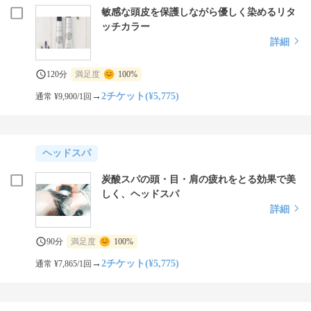
敏感な頭皮を保護しながら優しく染めるリタ
ッチカラー
詳細
120分
満足度
100%
→
2チケット(¥5,775)
通常 ¥9,900/1回
ヘッドスパ
炭酸スパの頭・目・肩の疲れをとる効果で美
しく、ヘッドスパ
詳細
90分
満足度
100%
→
2チケット(¥5,775)
通常 ¥7,865/1回