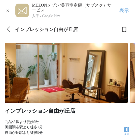
MEZONメゾン/美容室定額（サブスク）サ
×
表示
ービス
入手 -
Google Play
インプレッション自由が丘店
インプレッション自由が丘店
九品仏駅より徒歩6分
田園調布駅より徒歩7分
自由が丘駅より徒歩9分
地図