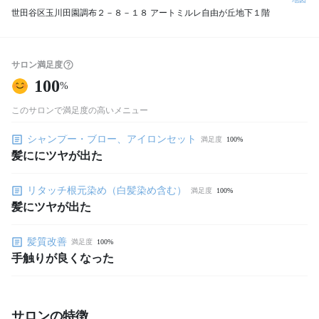
世田谷区玉川田園調布２－８－１８ アートミルレ自由が丘地下１階
サロン満足度
100
%
このサロンで満足度の高いメニュー
シャンプー・ブロー、アイロンセット
満足度
100%
髪ににツヤが出た
リタッチ根元染め（白髪染め含む）
満足度
100%
髪にツヤが出た
髪質改善
満足度
100%
手触りが良くなった
サロンの特徴